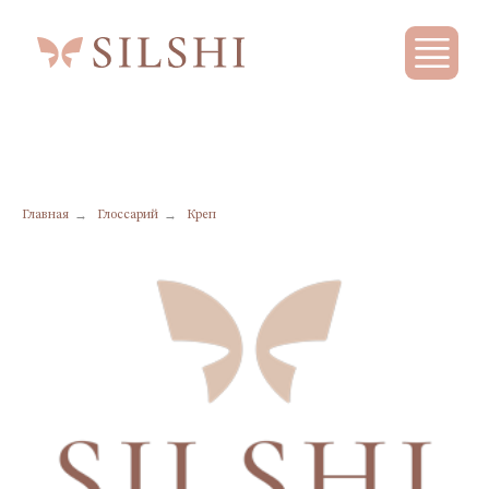
→
→
Главная
Глоссарий
Креп