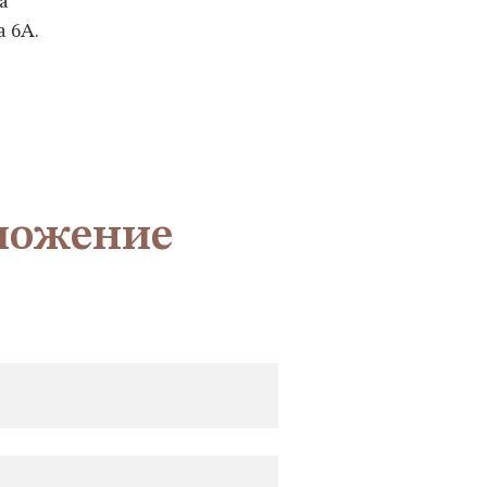
а
а 6А.
ложение