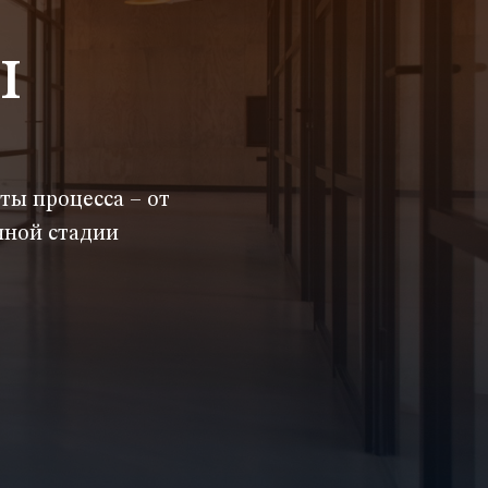
I
ты процесса – от
чной стадии