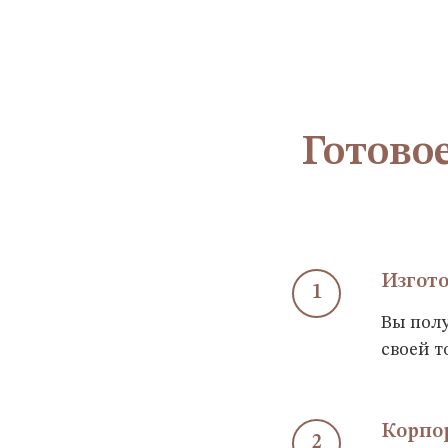
Готово
Изгот
Вы полу
своей т
Корпо