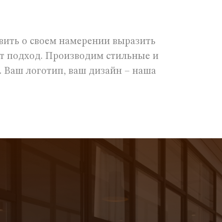
явить о своем намерении выразить
ет подход. Производим стильные и
. Ваш логотип, ваш дизайн – наша