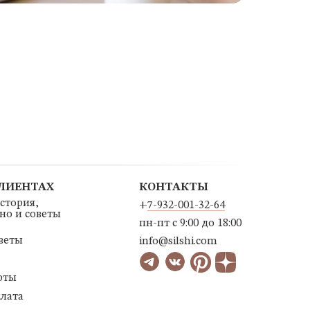
КЛИЕНТАХ
КОНТАКТЫ
история,
+
7-932-001-32-64
ино и советы
пн-пт с 9:00 до 18:00
веты
info@silshi.com
рты
плата