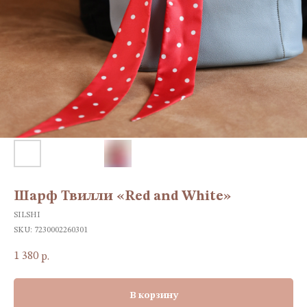
Шарф Твилли «Red and White»
SILSHI
SKU:
7230002260301
1 380
р.
В корзину