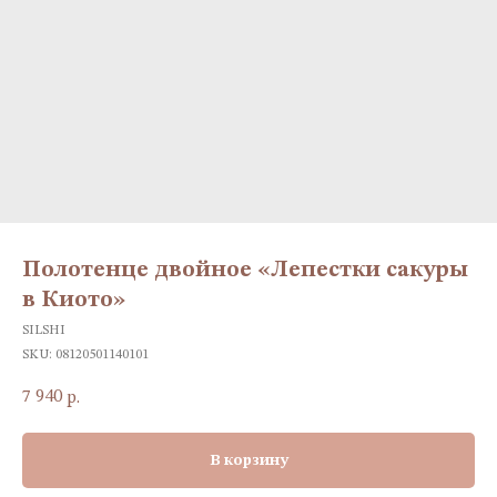
Полотенце двойное «Лепестки сакуры
в Киото»
SILSHI
SKU:
08120501140101
7 940
р.
В корзину