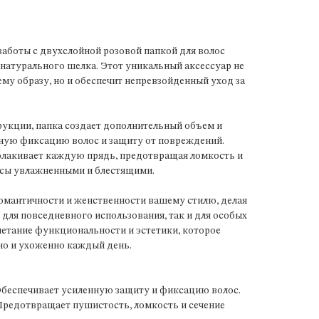
заботы с двухслойной розовой папкой для волос
 натурального шелка. Этот уникальный аксессуар не
му образу, но и обеспечит непревзойденный уход за
укции, папка создает дополнительный объем и
жную фиксацию волос и защиту от повреждений.
лакивает каждую прядь, предотвращая ломкость и
лосы увлажненными и блестящими.
омантичности и женственности вашему стилю, делая
 для повседневного использования, так и для особых
очетание функциональности и эстетики, которое
но и ухоженно каждый день.
Обеспечивает усиленную защиту и фиксацию волос.
 Предотвращает пушистость, ломкость и сечение