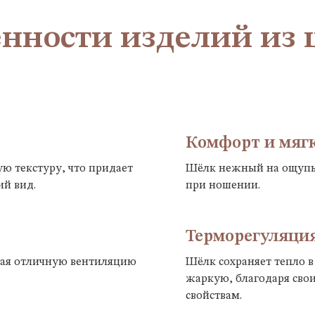
нности изделий из
Комфорт и мяг
ю текстуру, что придает
Шёлк нежный на ощупь,
й вид.
при ношении.
Терморегуляци
вая отличную вентиляцию
Шёлк сохраняет тепло в
жаркую, благодаря св
свойствам.