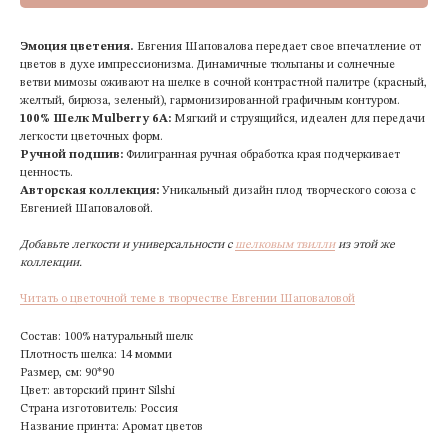
Эмоция цветения.
Евгения Шаповалова передает свое впечатление от
цветов в духе импрессионизма. Динамичные тюльпаны и солнечные
ветви мимозы оживают на шелке в сочной контрастной палитре (красный,
желтый, бирюза, зеленый), гармонизированной графичным контуром.
100% Шелк Mulberry 6А:
Мягкий и струящийся, идеален для передачи
легкости цветочных форм.
Ручной подшив:
Филигранная ручная обработка края подчеркивает
ценность.
Авторская коллекция:
Уникальный дизайн плод творческого союза с
Евгенией Шаповаловой.
Добавьте легкости и универсальности с
шелковым твилли
из этой же
коллекции.
Читать о цветочной теме в творчестве Евгении Шаповаловой
Состав: 100% натуральный шелк
Плотность шелка: 14 момми
Размер, см: 90*90
Цвет: авторский принт Silshi
Страна изготовитель: Россия
Название принта: Аромат цветов