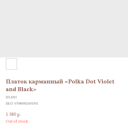
Платок карманный «Polka Dot Violet
and Black»
SILSHI
SKU:
07080002430301
1 380
р.
Out of stock