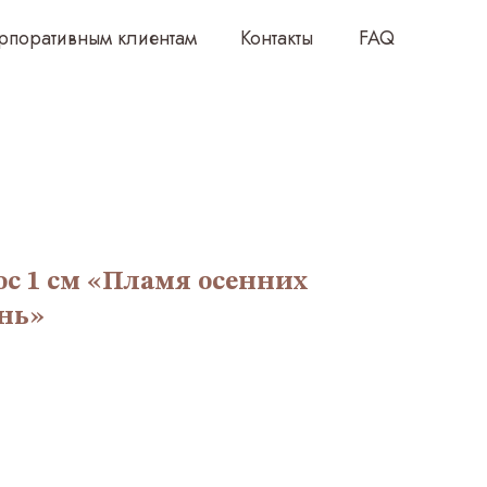
клиентам
Контакты
FAQ
ос 1 см «Пламя осенних
ань»