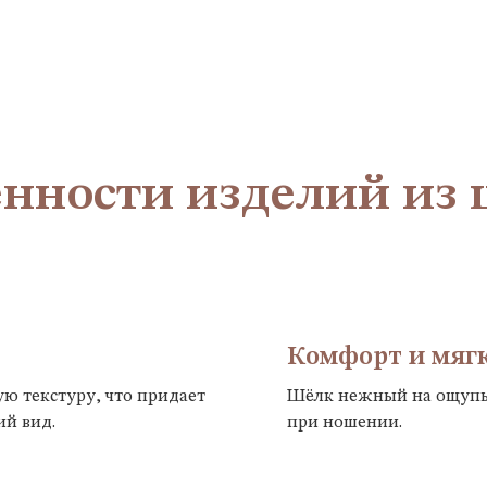
нности изделий из
Комфорт и мяг
ю текстуру, что придает
Шёлк нежный на ощупь,
й вид.
при ношении.