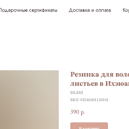
чные сертификаты
Доставка и оплата
Корпоративным 
Резинка для вол
листьев в Ихэю
SILSHI
SKU:
05241601120101
390
р.
В корзину