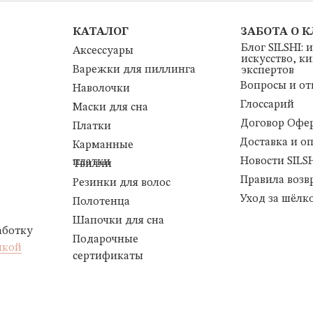
КАТАЛОГ
ЗАБОТА О 
Блог SILSHI: 
Аксессуары
искусство, к
Варежки для пиллинга
экспертов
Вопросы и от
Наволочки
Глоссарий
Маски для сна
Договор Офе
Платки
Доставка и о
Карманные
Новости SILS
платки
Твилли
Правила возв
Резинки для волос
Уход за шёлк
Полотенца
Шапочки для сна
аботку
Подарочные
икой
сертификаты