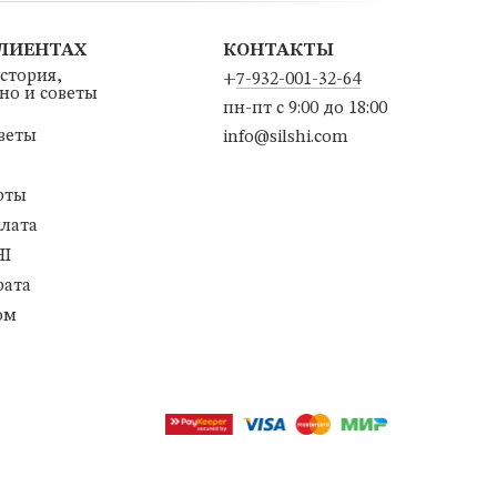
КЛИЕНТАХ
КОНТАКТЫ
история,
+
7-932-001-32-64
ино и советы
пн-пт с 9:00 до 18:00
веты
info@silshi.com
рты
плата
HI
рата
ом